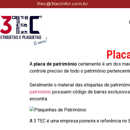
3tec@3tecinfor.com.br
Plac
A
placa de patrimônio
certamente é um dos maio
controle preciso de todo o patrimônio pertencent
Geralmente o material das etiquetas de patrimôni
patrimônio
possuem código de barras exclusivos p
encontra.
A 3 TEC é uma empresa pioneira e referência no Br