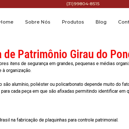
(31)99804-8515
Home
Sobre Nós
Produtos
Blog
Con
a de Patrimônio Girau do Pon
res itens de segurança em grandes, pequenas e médias organiza
e à organização.
o são alumínio, poliéster ou policarbonato depende muito do fat
ara cada peça em que são afixadas permitindo identificar em qu
asil na fabricação de plaquinhas para controle patrimonial.