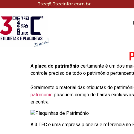
3tec@3tecinfor.com.br
P
A
placa de patrimônio
certamente é um dos maio
controle preciso de todo o patrimônio pertencent
Geralmente o material das etiquetas de patrimôni
patrimônio
possuem código de barras exclusivos p
encontra.
A 3 TEC é uma empresa pioneira e referência no Br