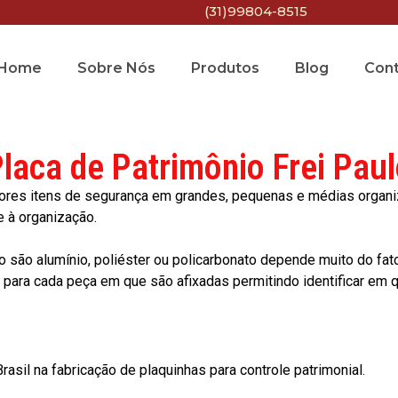
(31)99804-8515
Home
Sobre Nós
Produtos
Blog
Con
laca de Patrimônio Frei Pau
res itens de segurança em grandes, pequenas e médias organiza
e à organização.
o são alumínio, poliéster ou policarbonato depende muito do fat
ara cada peça em que são afixadas permitindo identificar em qu
asil na fabricação de plaquinhas para controle patrimonial.