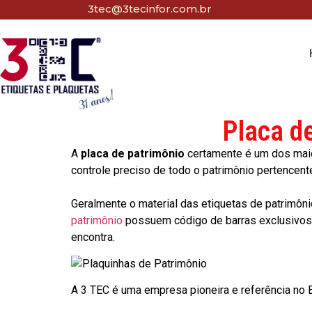
3tec@3tecinfor.com.br
Placa d
A
placa de patrimônio
certamente é um dos maio
controle preciso de todo o patrimônio pertencent
Geralmente o material das etiquetas de patrimôni
patrimônio
possuem código de barras exclusivos p
encontra.
A 3 TEC é uma empresa pioneira e referência no Br