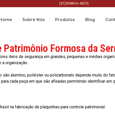
(31)99804-8515
Home
Sobre Nós
Produtos
Blog
Con
e Patrimônio Formosa da Ser
res itens de segurança em grandes, pequenas e médias organiza
e à organização.
o são alumínio, poliéster ou policarbonato depende muito do fat
ara cada peça em que são afixadas permitindo identificar em qu
asil na fabricação de plaquinhas para controle patrimonial.