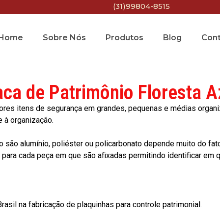
(31)99804-8515
Home
Sobre Nós
Produtos
Blog
Con
aca de Patrimônio Floresta A
res itens de segurança em grandes, pequenas e médias organiza
e à organização.
o são alumínio, poliéster ou policarbonato depende muito do fat
ara cada peça em que são afixadas permitindo identificar em qu
asil na fabricação de plaquinhas para controle patrimonial.