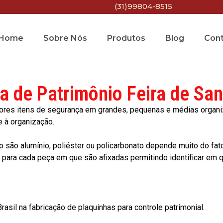
(31)99804-8515
Home
Sobre Nós
Produtos
Blog
Con
a de Patrimônio Feira de Sa
res itens de segurança em grandes, pequenas e médias organiza
e à organização.
o são alumínio, poliéster ou policarbonato depende muito do fat
ara cada peça em que são afixadas permitindo identificar em qu
asil na fabricação de plaquinhas para controle patrimonial.