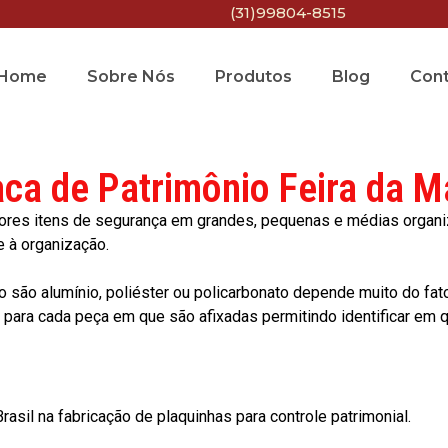
(31)99804-8515
Home
Sobre Nós
Produtos
Blog
Con
aca de Patrimônio Feira da M
res itens de segurança em grandes, pequenas e médias organiza
e à organização.
o são alumínio, poliéster ou policarbonato depende muito do fat
ara cada peça em que são afixadas permitindo identificar em qu
asil na fabricação de plaquinhas para controle patrimonial.