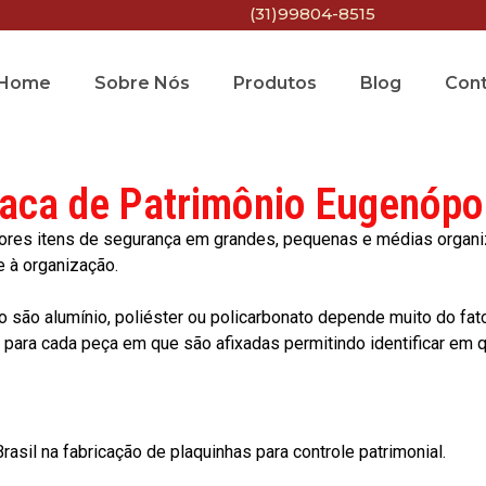
(31)99804-8515
Home
Sobre Nós
Produtos
Blog
Con
aca de Patrimônio Eugenópo
res itens de segurança em grandes, pequenas e médias organiza
e à organização.
o são alumínio, poliéster ou policarbonato depende muito do fat
ara cada peça em que são afixadas permitindo identificar em qu
asil na fabricação de plaquinhas para controle patrimonial.