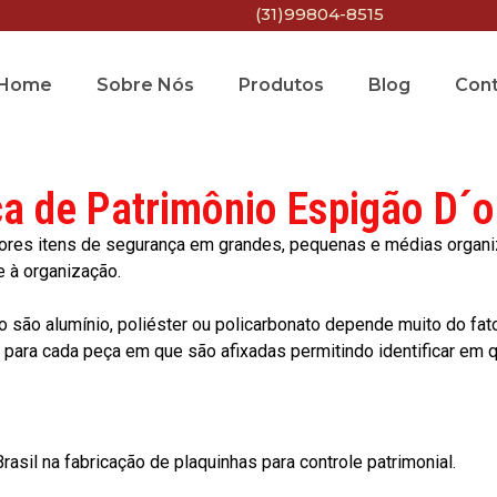
(31)99804-8515
Home
Sobre Nós
Produtos
Blog
Con
ca de Patrimônio Espigão D´o
res itens de segurança em grandes, pequenas e médias organiza
e à organização.
o são alumínio, poliéster ou policarbonato depende muito do fat
ara cada peça em que são afixadas permitindo identificar em qu
asil na fabricação de plaquinhas para controle patrimonial.