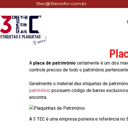
3tec@3tecinfor.com.br
Pla
A
placa de patrimônio
certamente é um dos maio
controle preciso de todo o patrimônio pertencent
Geralmente o material das etiquetas de patrimôni
patrimônio
possuem código de barras exclusivos p
encontra.
A 3 TEC é uma empresa pioneira e referência no Br