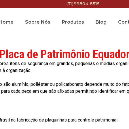
(31)99804-8515
Home
Sobre Nós
Produtos
Blog
Con
Placa de Patrimônio Equado
res itens de segurança em grandes, pequenas e médias organiza
e à organização.
o são alumínio, poliéster ou policarbonato depende muito do fat
ara cada peça em que são afixadas permitindo identificar em qu
asil na fabricação de plaquinhas para controle patrimonial.