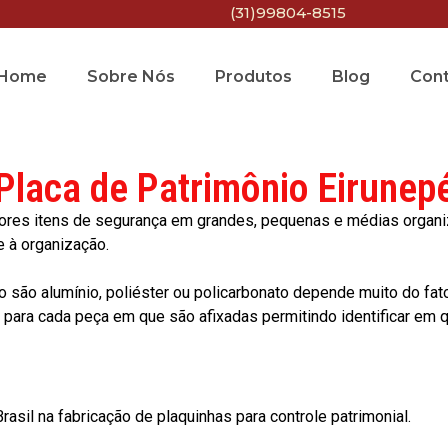
(31)99804-8515
Home
Sobre Nós
Produtos
Blog
Con
Placa de Patrimônio Eirunep
res itens de segurança em grandes, pequenas e médias organiza
e à organização.
o são alumínio, poliéster ou policarbonato depende muito do fat
ara cada peça em que são afixadas permitindo identificar em qu
asil na fabricação de plaquinhas para controle patrimonial.