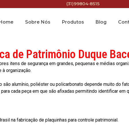
(31)99804-8515
Home
Sobre Nós
Produtos
Blog
Con
ca de Patrimônio Duque Bac
res itens de segurança em grandes, pequenas e médias organiza
e à organização.
o são alumínio, poliéster ou policarbonato depende muito do fat
ara cada peça em que são afixadas permitindo identificar em qu
asil na fabricação de plaquinhas para controle patrimonial.