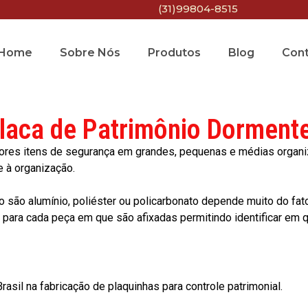
(31)99804-8515
Home
Sobre Nós
Produtos
Blog
Con
laca de Patrimônio Dorment
res itens de segurança em grandes, pequenas e médias organiza
e à organização.
o são alumínio, poliéster ou policarbonato depende muito do fat
ara cada peça em que são afixadas permitindo identificar em qu
asil na fabricação de plaquinhas para controle patrimonial.