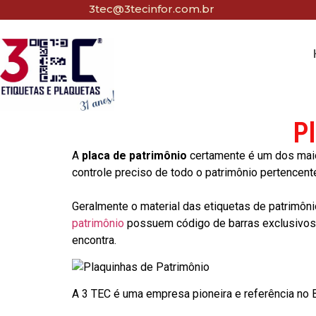
3tec@3tecinfor.com.br
P
A
placa de patrimônio
certamente é um dos maio
controle preciso de todo o patrimônio pertencent
Geralmente o material das etiquetas de patrimôni
patrimônio
possuem código de barras exclusivos p
encontra.
A 3 TEC é uma empresa pioneira e referência no Br