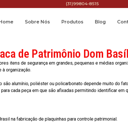
(31)99804-8515
Home
Sobre Nós
Produtos
Blog
Con
laca de Patrimônio Dom Basíl
res itens de segurança em grandes, pequenas e médias organiza
e à organização.
o são alumínio, poliéster ou policarbonato depende muito do fat
ara cada peça em que são afixadas permitindo identificar em qu
asil na fabricação de plaquinhas para controle patrimonial.