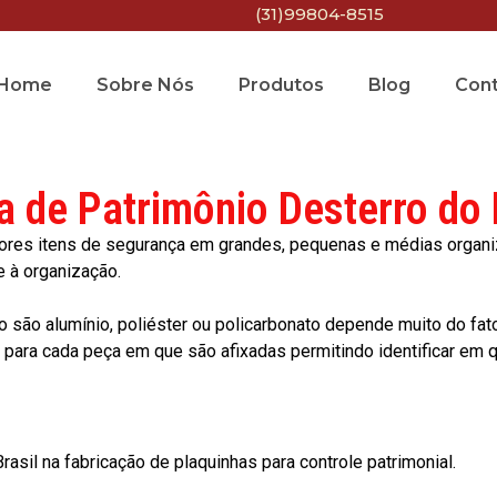
(31)99804-8515
Home
Sobre Nós
Produtos
Blog
Con
a de Patrimônio Desterro do
res itens de segurança em grandes, pequenas e médias organiza
e à organização.
o são alumínio, poliéster ou policarbonato depende muito do fat
ara cada peça em que são afixadas permitindo identificar em qu
asil na fabricação de plaquinhas para controle patrimonial.