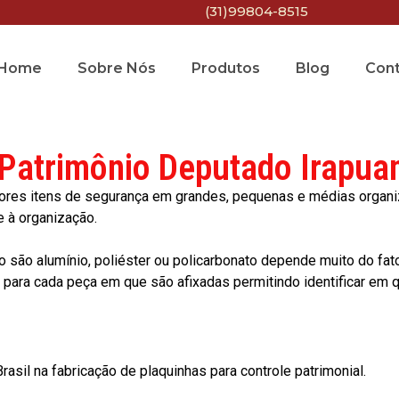
(31)99804-8515
Home
Sobre Nós
Produtos
Blog
Con
 Patrimônio Deputado Irapuan
res itens de segurança em grandes, pequenas e médias organiza
e à organização.
o são alumínio, poliéster ou policarbonato depende muito do fat
ara cada peça em que são afixadas permitindo identificar em qu
asil na fabricação de plaquinhas para controle patrimonial.