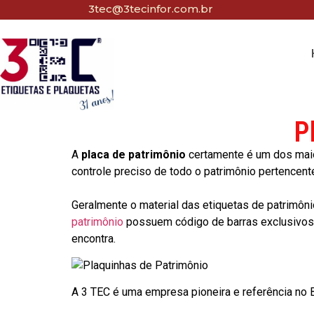
3tec@3tecinfor.com.br
P
A
placa de patrimônio
certamente é um dos maio
controle preciso de todo o patrimônio pertencent
Geralmente o material das etiquetas de patrimôni
patrimônio
possuem código de barras exclusivos p
encontra.
A 3 TEC é uma empresa pioneira e referência no Br