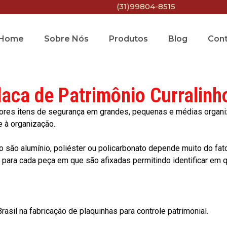
(31)99804-8515
Home
Sobre Nós
Produtos
Blog
Con
laca de Patrimônio Curralinh
res itens de segurança em grandes, pequenas e médias organiza
e à organização.
o são alumínio, poliéster ou policarbonato depende muito do fat
ara cada peça em que são afixadas permitindo identificar em qu
asil na fabricação de plaquinhas para controle patrimonial.