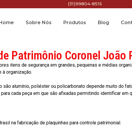
(31)99804-8515
Home
Sobre Nós
Produtos
Blog
Con
de Patrimônio Coronel João
res itens de segurança em grandes, pequenas e médias organiza
e à organização.
o são alumínio, poliéster ou policarbonato depende muito do fat
ara cada peça em que são afixadas permitindo identificar em qu
asil na fabricação de plaquinhas para controle patrimonial.