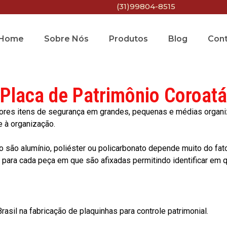
(31)99804-8515
Home
Sobre Nós
Produtos
Blog
Con
Placa de Patrimônio Coroatá
res itens de segurança em grandes, pequenas e médias organiza
e à organização.
o são alumínio, poliéster ou policarbonato depende muito do fat
ara cada peça em que são afixadas permitindo identificar em qu
asil na fabricação de plaquinhas para controle patrimonial.