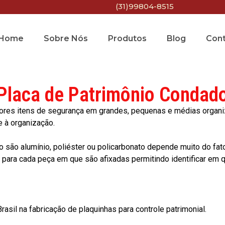
(31)99804-8515
Home
Sobre Nós
Produtos
Blog
Con
Placa de Patrimônio Condad
res itens de segurança em grandes, pequenas e médias organiza
e à organização.
o são alumínio, poliéster ou policarbonato depende muito do fat
ara cada peça em que são afixadas permitindo identificar em qu
asil na fabricação de plaquinhas para controle patrimonial.