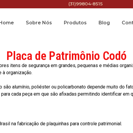
(31)99804-8515
Home
Sobre Nós
Produtos
Blog
Con
Placa de Patrimônio Codó
res itens de segurança em grandes, pequenas e médias organiza
e à organização.
o são alumínio, poliéster ou policarbonato depende muito do fat
ara cada peça em que são afixadas permitindo identificar em qu
asil na fabricação de plaquinhas para controle patrimonial.