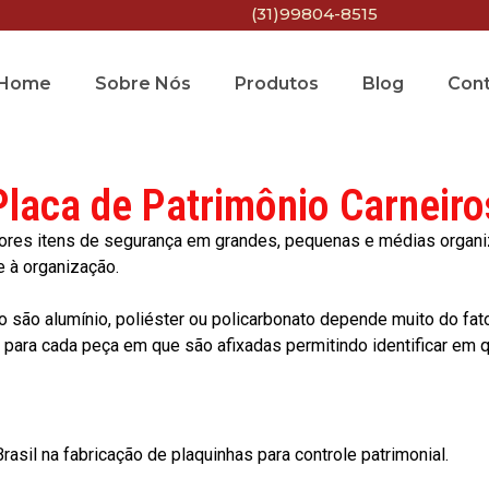
(31)99804-8515
Home
Sobre Nós
Produtos
Blog
Con
Placa de Patrimônio Carneiro
res itens de segurança em grandes, pequenas e médias organiza
e à organização.
o são alumínio, poliéster ou policarbonato depende muito do fat
ara cada peça em que são afixadas permitindo identificar em qu
asil na fabricação de plaquinhas para controle patrimonial.