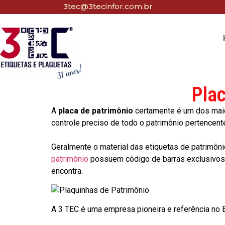
3tec@3tecinfor.com.br
Pla
A
placa de patrimônio
certamente é um dos maio
controle preciso de todo o patrimônio pertencent
Geralmente o material das etiquetas de patrimôni
patrimônio
possuem código de barras exclusivos p
encontra.
A 3 TEC é uma empresa pioneira e referência no Br