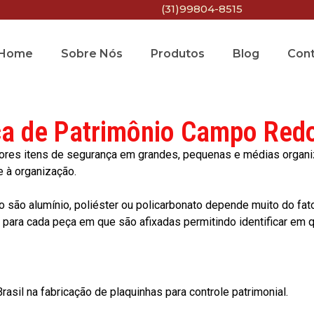
(31)99804-8515
Home
Sobre Nós
Produtos
Blog
Con
ca de Patrimônio Campo Red
res itens de segurança em grandes, pequenas e médias organiza
e à organização.
o são alumínio, poliéster ou policarbonato depende muito do fat
ara cada peça em que são afixadas permitindo identificar em qu
asil na fabricação de plaquinhas para controle patrimonial.