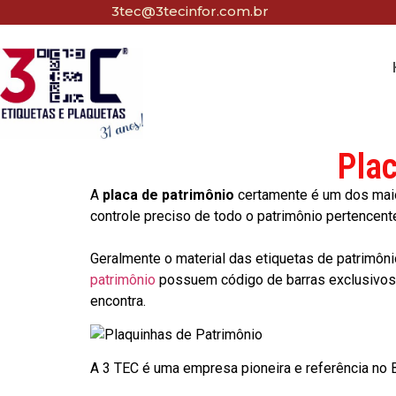
3tec@3tecinfor.com.br
Pla
A
placa de patrimônio
certamente é um dos maio
controle preciso de todo o patrimônio pertencent
Geralmente o material das etiquetas de patrimôni
patrimônio
possuem código de barras exclusivos p
encontra.
A 3 TEC é uma empresa pioneira e referência no Br