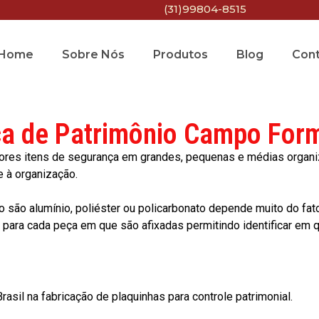
(31)99804-8515
Home
Sobre Nós
Produtos
Blog
Con
ca de Patrimônio Campo For
res itens de segurança em grandes, pequenas e médias organiza
e à organização.
o são alumínio, poliéster ou policarbonato depende muito do fat
ara cada peça em que são afixadas permitindo identificar em qu
asil na fabricação de plaquinhas para controle patrimonial.