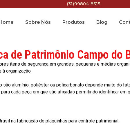
(31)99804-8515
Home
Sobre Nós
Produtos
Blog
Con
ca de Patrimônio Campo do B
res itens de segurança em grandes, pequenas e médias organiza
e à organização.
o são alumínio, poliéster ou policarbonato depende muito do fat
ara cada peça em que são afixadas permitindo identificar em qu
asil na fabricação de plaquinhas para controle patrimonial.