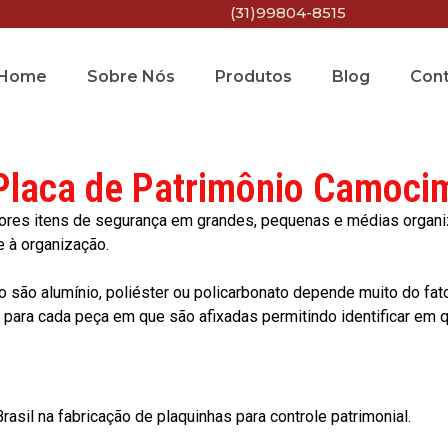
(31)99804-8515
Home
Sobre Nós
Produtos
Blog
Con
Placa de Patrimônio Camoci
res itens de segurança em grandes, pequenas e médias organiza
e à organização.
o são alumínio, poliéster ou policarbonato depende muito do fat
ara cada peça em que são afixadas permitindo identificar em qu
asil na fabricação de plaquinhas para controle patrimonial.