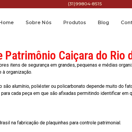
(31)99804-8515
Home
Sobre Nós
Produtos
Blog
Con
e Patrimônio Caiçara do Rio 
res itens de segurança em grandes, pequenas e médias organiza
e à organização.
o são alumínio, poliéster ou policarbonato depende muito do fat
ara cada peça em que são afixadas permitindo identificar em qu
asil na fabricação de plaquinhas para controle patrimonial.