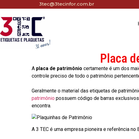
3tec@3tecinfor.com.br
Placa d
A
placa de patrimônio
certamente é um dos maio
controle preciso de todo o patrimônio pertencent
Geralmente o material das etiquetas de patrimôni
patrimônio
possuem código de barras exclusivos p
encontra.
A 3 TEC é uma empresa pioneira e referência no Br