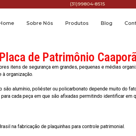
(31)99804-8515
Home
Sobre Nós
Produtos
Blog
Con
Placa de Patrimônio Caapor
res itens de segurança em grandes, pequenas e médias organiza
e à organização.
o são alumínio, poliéster ou policarbonato depende muito do fat
ara cada peça em que são afixadas permitindo identificar em qu
asil na fabricação de plaquinhas para controle patrimonial.