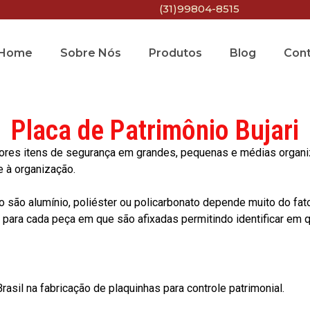
(31)99804-8515
Home
Sobre Nós
Produtos
Blog
Con
Placa de Patrimônio Bujari
res itens de segurança em grandes, pequenas e médias organiza
e à organização.
o são alumínio, poliéster ou policarbonato depende muito do fat
ara cada peça em que são afixadas permitindo identificar em qu
asil na fabricação de plaquinhas para controle patrimonial.