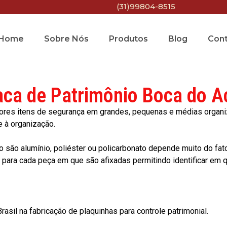
(31)99804-8515
Home
Sobre Nós
Produtos
Blog
Con
aca de Patrimônio Boca do A
res itens de segurança em grandes, pequenas e médias organiza
e à organização.
o são alumínio, poliéster ou policarbonato depende muito do fat
ara cada peça em que são afixadas permitindo identificar em qu
asil na fabricação de plaquinhas para controle patrimonial.