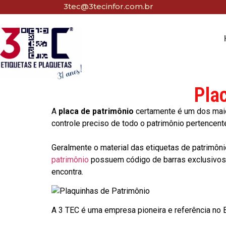
3tec@3tecinfor.com.br
Pla
A
placa de patrimônio
certamente é um dos maio
controle preciso de todo o patrimônio pertencent
Geralmente o material das etiquetas de patrimôni
patrimônio
possuem código de barras exclusivos p
encontra.
A 3 TEC é uma empresa pioneira e referência no Br