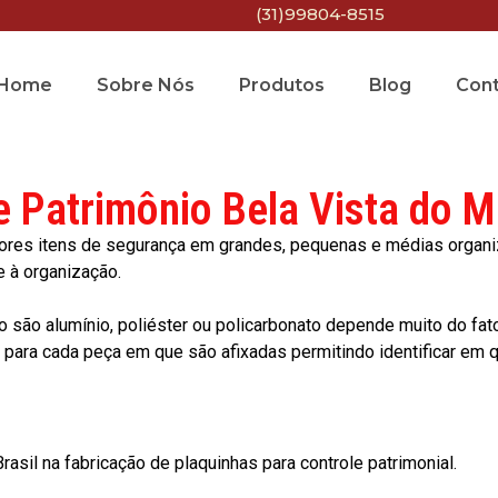
(31)99804-8515
Home
Sobre Nós
Produtos
Blog
Con
e Patrimônio Bela Vista do 
res itens de segurança em grandes, pequenas e médias organiza
e à organização.
o são alumínio, poliéster ou policarbonato depende muito do fat
ara cada peça em que são afixadas permitindo identificar em qu
asil na fabricação de plaquinhas para controle patrimonial.