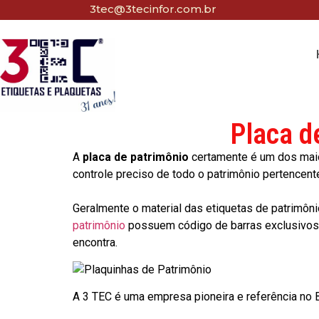
3tec@3tecinfor.com.br
Placa d
A
placa de patrimônio
certamente é um dos maio
controle preciso de todo o patrimônio pertencent
Geralmente o material das etiquetas de patrimôni
patrimônio
possuem código de barras exclusivos p
encontra.
A 3 TEC é uma empresa pioneira e referência no Br