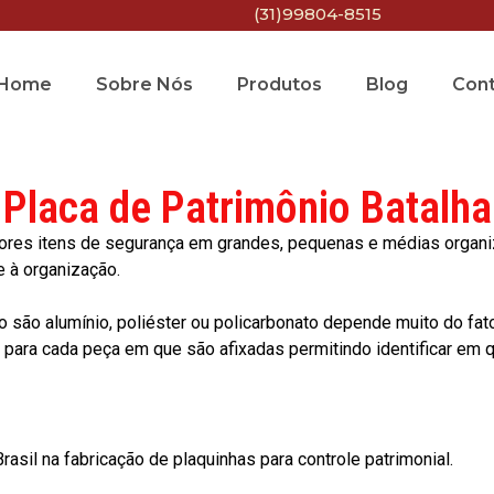
(31)99804-8515
Home
Sobre Nós
Produtos
Blog
Con
Placa de Patrimônio Batalha
res itens de segurança em grandes, pequenas e médias organiza
e à organização.
o são alumínio, poliéster ou policarbonato depende muito do fat
ara cada peça em que são afixadas permitindo identificar em qu
asil na fabricação de plaquinhas para controle patrimonial.