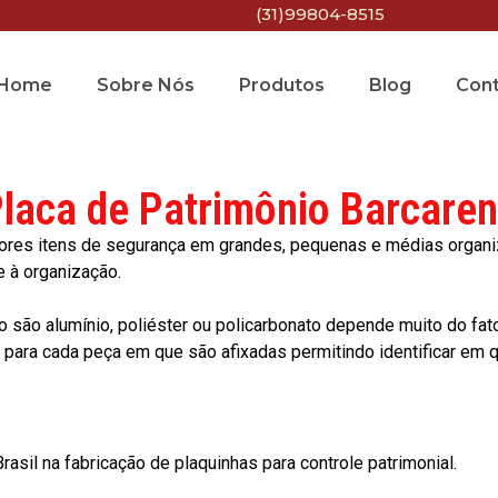
(31)99804-8515
Home
Sobre Nós
Produtos
Blog
Con
laca de Patrimônio Barcare
res itens de segurança em grandes, pequenas e médias organiza
e à organização.
o são alumínio, poliéster ou policarbonato depende muito do fat
ara cada peça em que são afixadas permitindo identificar em qu
asil na fabricação de plaquinhas para controle patrimonial.