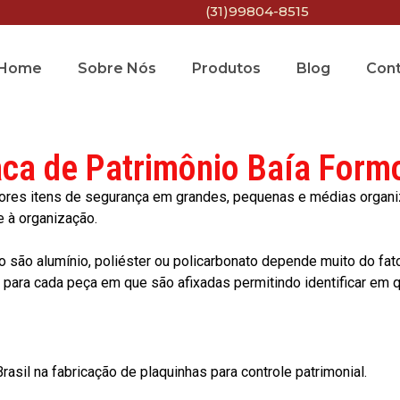
(31)99804-8515
Home
Sobre Nós
Produtos
Blog
Con
aca de Patrimônio Baía Form
res itens de segurança em grandes, pequenas e médias organiza
e à organização.
o são alumínio, poliéster ou policarbonato depende muito do fat
ara cada peça em que são afixadas permitindo identificar em qu
asil na fabricação de plaquinhas para controle patrimonial.