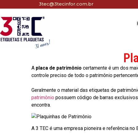
3tec@3tecinfor.com.br
Pl
A
placa de patrimônio
certamente é um dos maio
controle preciso de todo o patrimônio pertencent
Geralmente o material das etiquetas de patrimôni
patrimônio
possuem código de barras exclusivos p
encontra.
A 3 TEC é uma empresa pioneira e referência no Br