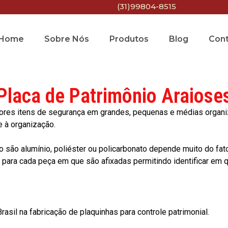
(31)99804-8515
Home
Sobre Nós
Produtos
Blog
Con
Placa de Patrimônio Araiose
res itens de segurança em grandes, pequenas e médias organiza
e à organização.
o são alumínio, poliéster ou policarbonato depende muito do fat
ara cada peça em que são afixadas permitindo identificar em qu
asil na fabricação de plaquinhas para controle patrimonial.