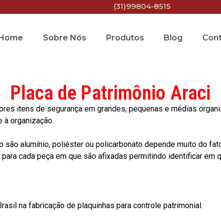
(31)99804-8515
Home
Sobre Nós
Produtos
Blog
Con
Placa de Patrimônio Araci
res itens de segurança em grandes, pequenas e médias organiza
e à organização.
o são alumínio, poliéster ou policarbonato depende muito do fat
ara cada peça em que são afixadas permitindo identificar em qu
asil na fabricação de plaquinhas para controle patrimonial.