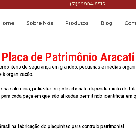
(31)99804-8515
Home
Sobre Nós
Produtos
Blog
Con
Placa de Patrimônio Aracati
res itens de segurança em grandes, pequenas e médias organiza
e à organização.
o são alumínio, poliéster ou policarbonato depende muito do fat
ara cada peça em que são afixadas permitindo identificar em qu
asil na fabricação de plaquinhas para controle patrimonial.