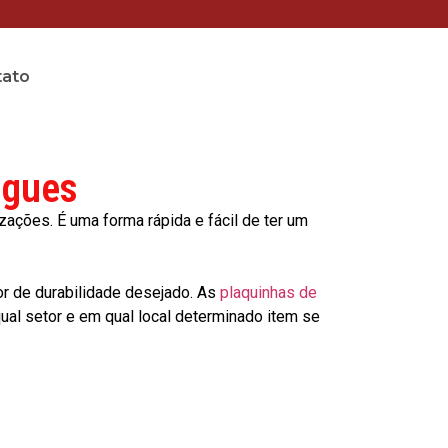
tato
igues
ções. É uma forma rápida e fácil de ter um
or de durabilidade desejado. As
plaquinhas de
al setor e em qual local determinado item se