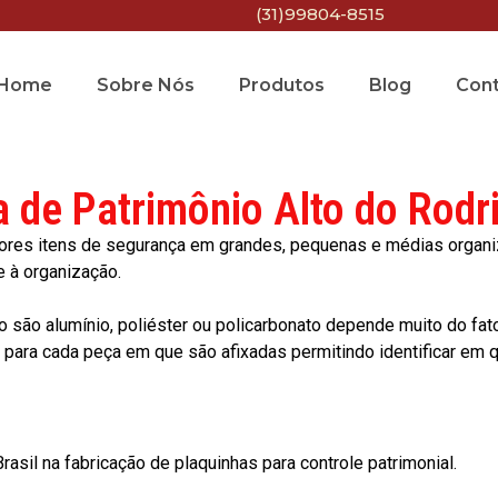
(31)99804-8515
Home
Sobre Nós
Produtos
Blog
Con
a de Patrimônio Alto do Rodr
res itens de segurança em grandes, pequenas e médias organiza
e à organização.
o são alumínio, poliéster ou policarbonato depende muito do fat
ara cada peça em que são afixadas permitindo identificar em qu
asil na fabricação de plaquinhas para controle patrimonial.