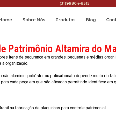
(31)99804-8515
Home
Sobre Nós
Produtos
Blog
Con
de Patrimônio Altamira do M
res itens de segurança em grandes, pequenas e médias organiza
e à organização.
o são alumínio, poliéster ou policarbonato depende muito do fat
ara cada peça em que são afixadas permitindo identificar em qu
asil na fabricação de plaquinhas para controle patrimonial.