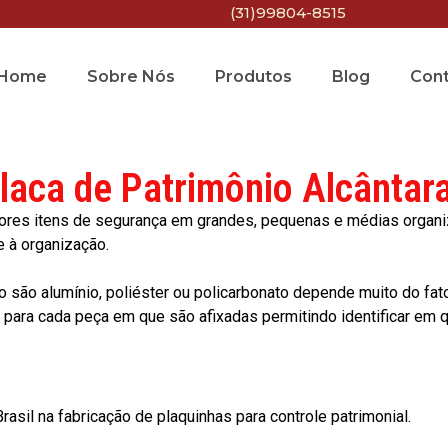
(31)99804-8515
Home
Sobre Nós
Produtos
Blog
Con
laca de Patrimônio Alcântar
res itens de segurança em grandes, pequenas e médias organiza
e à organização.
o são alumínio, poliéster ou policarbonato depende muito do fat
ara cada peça em que são afixadas permitindo identificar em qu
asil na fabricação de plaquinhas para controle patrimonial.