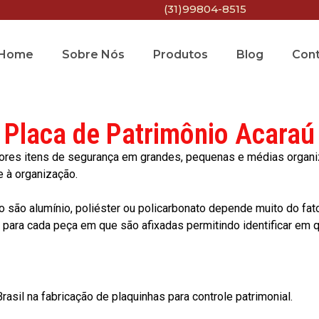
(31)99804-8515
Home
Sobre Nós
Produtos
Blog
Con
Placa de Patrimônio Acaraú
res itens de segurança em grandes, pequenas e médias organiza
e à organização.
o são alumínio, poliéster ou policarbonato depende muito do fat
ara cada peça em que são afixadas permitindo identificar em qu
asil na fabricação de plaquinhas para controle patrimonial.