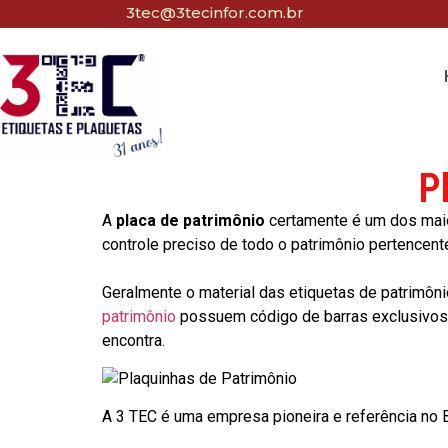
3tec@3tecinfor.com.br
P
A
placa de patrimônio
certamente é um dos maio
controle preciso de todo o patrimônio pertencent
Geralmente o material das etiquetas de patrimôni
patrimônio
possuem código de barras exclusivos p
encontra.
A 3 TEC é uma empresa pioneira e referência no Br