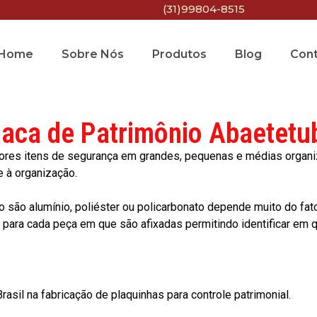
(31)99804-8515
Home
Sobre Nós
Produtos
Blog
Con
laca de Patrimônio Abaetetu
res itens de segurança em grandes, pequenas e médias organiza
e à organização.
o são alumínio, poliéster ou policarbonato depende muito do fat
ara cada peça em que são afixadas permitindo identificar em qu
asil na fabricação de plaquinhas para controle patrimonial.