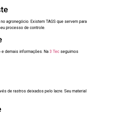
ste
é no agronegócio. Existem TAGS que servem para
seu processo de controle.
e
go e demais informações. Na
3 Tec
seguimos
és de rastros deixados pelo lacre. Seu material
e