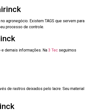
irinck
é no agronegócio. Existem TAGS que servem para
seu processo de controle.
rinck
go e demais informações. Na
3 Tec
seguimos
és de rastros deixados pelo lacre. Seu material
inck