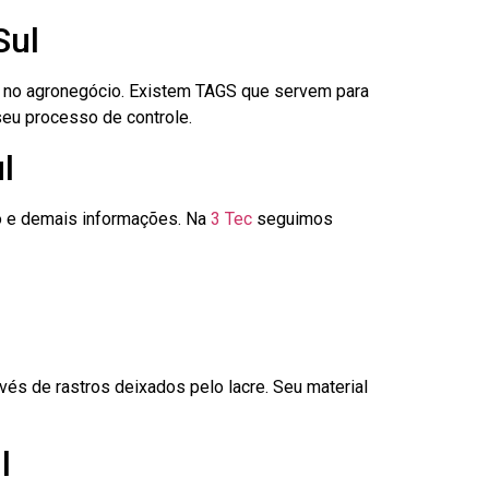
Sul
é no agronegócio. Existem TAGS que servem para
seu processo de controle.
l
go e demais informações. Na
3 Tec
seguimos
és de rastros deixados pelo lacre. Seu material
l