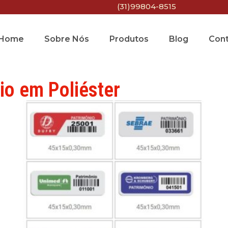
(31)99804-8515
Home
Sobre Nós
Produtos
Blog
Con
io em Poliéster
e